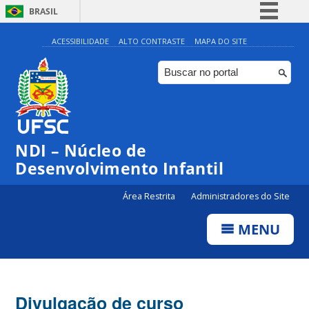
BRASIL
Simplifique!
ACESSIBILIDADE
ALTO CONTRASTE
MAPA DO SITE
Comunica BR
Participe
Acesso à informação
Legislação
NDI – Núcleo de
Canais
Desenvolvimento Infantil
Área Restrita
Administradores do Site
MENU
Divulgação de curso