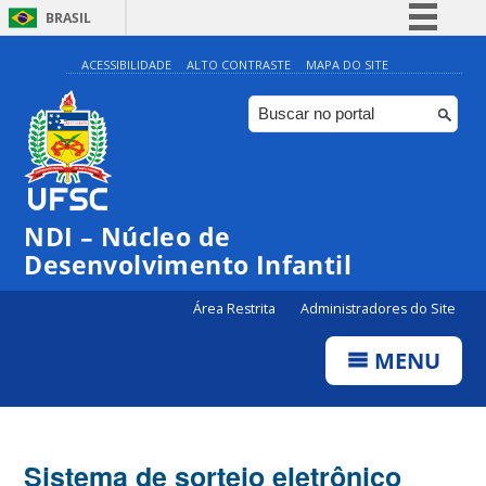
BRASIL
Simplifique!
ACESSIBILIDADE
ALTO CONTRASTE
MAPA DO SITE
Comunica BR
Participe
Acesso à informação
Legislação
NDI – Núcleo de
Canais
Desenvolvimento Infantil
Área Restrita
Administradores do Site
MENU
Sistema de sorteio eletrônico