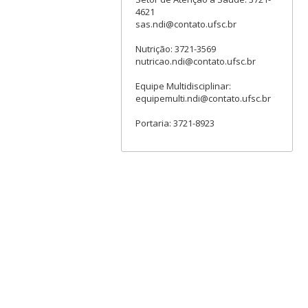
4621
sas.ndi@contato.ufsc.br
Nutrição: 3721-3569
nutricao.ndi@contato.ufsc.br
Equipe Multidisciplinar:
equipemulti.ndi@contato.ufsc.br
Portaria: 3721-8923