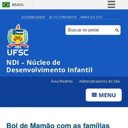
BRASIL
Simplifique!
ACESSIBILIDADE
ALTO CONTRASTE
MAPA DO SITE
Comunica BR
Participe
Acesso à informação
Legislação
NDI – Núcleo de
Canais
Desenvolvimento Infantil
Área Restrita
Administradores do Site
MENU
Boi de Mamão com as famílias