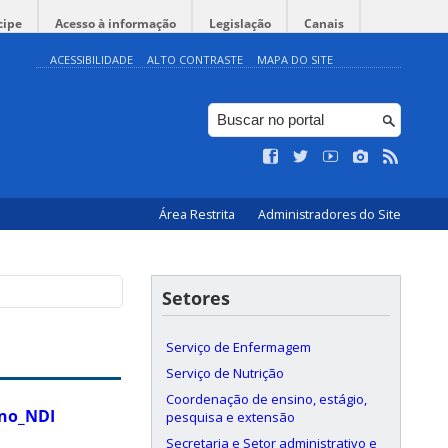
cipe
Acesso à informação
Legislação
Canais
ACESSIBILIDADE
ALTO CONTRASTE
MAPA DO SITE
Área Restrita
Administradores do Site
Setores
Serviço de Enfermagem
Serviço de Nutrição
Coordenação de ensino, estágio,
no_NDI
pesquisa e extensão
Secretaria e Setor administrativo e