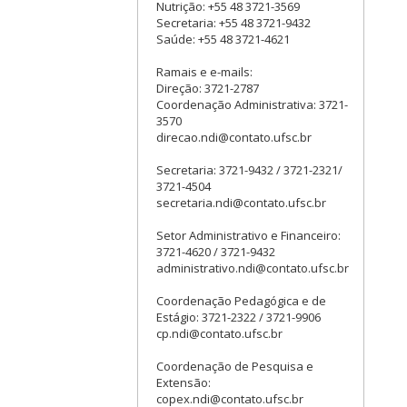
Nutrição: +55 48 3721-3569
Secretaria: +55 48 3721-9432
Saúde: +55 48 3721-4621
Ramais e e-mails:
Direção: 3721-2787
Coordenação Administrativa: 3721-
3570
direcao.ndi@contato.ufsc.br
Secretaria: 3721-9432 / 3721-2321/
3721-4504
secretaria.ndi@contato.ufsc.br
Setor Administrativo e Financeiro:
3721-4620 / 3721-9432
administrativo.ndi@contato.ufsc.br
Coordenação Pedagógica e de
Estágio: 3721-2322 / 3721-9906
cp.ndi@contato.ufsc.br
Coordenação de Pesquisa e
Extensão:
copex.ndi@contato.ufsc.br