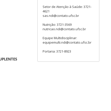
Setor de Atenção à Saúde: 3721-
4621
sas.ndi@contato.ufsc.br
Nutrição: 3721-3569
nutricao.ndi@contato.ufsc.br
Equipe Multidisciplinar:
equipemulti.ndi@contato.ufsc.br
Portaria: 3721-8923
UPLENTES