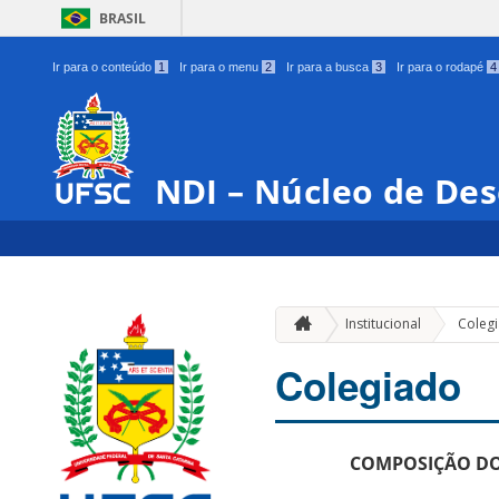
BRASIL
Ir para o conteúdo
1
Ir para o menu
2
Ir para a busca
3
Ir para o rodapé
4
NDI – Núcleo de Des
Institucional
Coleg
Colegiado
COMPOSIÇÃO DO 