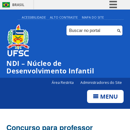
BRASIL
Simplifique!
ACESSIBILIDADE
ALTO CONTRASTE
MAPA DO SITE
Comunica BR
Participe
Acesso à informação
Legislação
NDI – Núcleo de
Canais
Desenvolvimento Infantil
Área Restrita
Administradores do Site
MENU
Concurso para professor