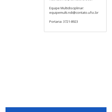
Equipe Multidisciplinar:
equipemulti.ndi@contato.ufsc.br
Portaria: 3721-8923