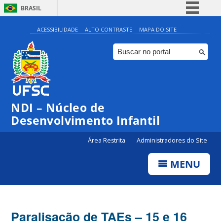
BRASIL
Simplifique!
ACESSIBILIDADE
ALTO CONTRASTE
MAPA DO SITE
Comunica BR
Participe
Acesso à informação
Legislação
NDI – Núcleo de
Canais
Desenvolvimento Infantil
Área Restrita
Administradores do Site
MENU
Paralisação de TAEs – 15 e 16