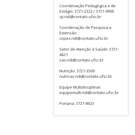
Coordenação Pedagógica e de
Estágio: 3721-2322 / 3721-9906
cp.ndi@contato.ufsc.br
Coordenação de Pesquisa e
Extensão:
copex.ndi@contato.ufsc.br
Setor de Atenção à Saúde: 3721-
4621
sas.ndi@contato.ufsc.br
Nutrição: 3721-3569
nutricao.ndi@contato.ufsc.br
Equipe Multidisciplinar:
equipemulti.ndi@contato.ufsc.br
Portaria: 3721-8923