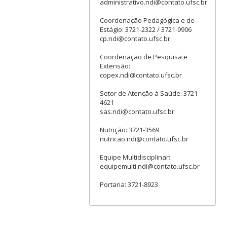
administrativo.ndi@contato.ufsc.br
Coordenação Pedagógica e de
Estágio: 3721-2322 / 3721-9906
cp.ndi@contato.ufsc.br
Coordenação de Pesquisa e
Extensão:
copex.ndi@contato.ufsc.br
Setor de Atenção à Saúde: 3721-
4621
sas.ndi@contato.ufsc.br
Nutrição: 3721-3569
nutricao.ndi@contato.ufsc.br
Equipe Multidisciplinar:
equipemulti.ndi@contato.ufsc.br
Portaria: 3721-8923