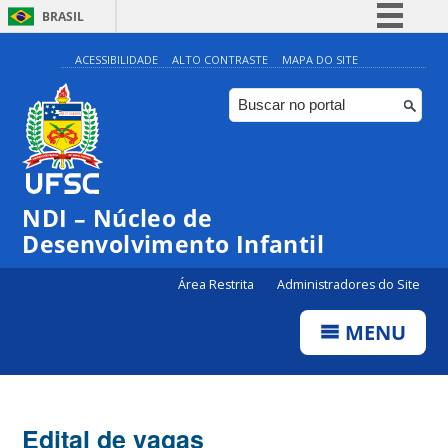
BRASIL
Simplifique!
ACESSIBILIDADE
ALTO CONTRASTE
MAPA DO SITE
Comunica BR
Participe
Acesso à informação
Legislação
NDI – Núcleo de
Canais
Desenvolvimento Infantil
Área Restrita
Administradores do Site
MENU
Edital de vagas