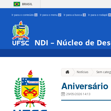
BRASIL
Ir para o conteúdo
1
Ir para o menu
2
Ir para a busca
3
Ir para o rodapé
4
NDI – Núcleo de Des
Notícias
Sem categ
Aniversário 
29/05/2026 14:13