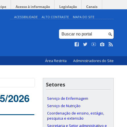
cipe
Acesso à informação
Legislação
Canais
ACESSIBILIDADE
ALTO CONTRASTE
MAPA DO SITE
Área Restrita
Administradores do Site
Setores
05/2026
Serviço de Enfermagem
Serviço de Nutrição
Coordenação de ensino, estágio,
pesquisa e extensão
Secretaria e Setor administrativo e