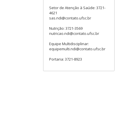
Setor de Atenção à Saúde: 3721-
4621
sas.ndi@contato.ufsc.br
Nutrição: 3721-3569
nutricao.ndi@contato.ufsc.br
Equipe Multidisciplinar:
equipemulti.ndi@contato.ufsc.br
Portaria: 3721-8923