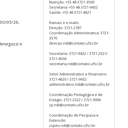
Nutrição: +55 48 3721-3569
Secretaria: +55 48 3721-9432
Saúde: +55 48 3721-4621
 30/05/26,
Ramais e e-mails:
Direção: 3721-2787
Coordenação Administrativa: 3721-
3570
direcao.ndi@contato.ufsc.br
 Menegazzi e
Secretaria: 3721-9432 / 3721-2321/
3721-4504
secretaria.ndi@contato.ufsc.br
Setor Administrativo e Financeiro:
3721-4620 / 3721-9432
administrativo.ndi@contato.ufsc.br
Coordenação Pedagógica e de
Estágio: 3721-2322 / 3721-9906
cp.ndi@contato.ufsc.br
Coordenação de Pesquisa e
Extensão:
copex.ndi@contato.ufsc.br