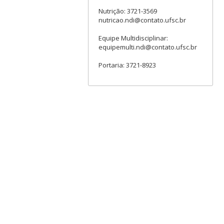
Nutrição: 3721-3569
nutricao.ndi@contato.ufsc.br
Equipe Multidisciplinar:
equipemulti.ndi@contato.ufsc.br
Portaria: 3721-8923