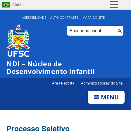
BRASIL
Simplifique!
ACESSIBILIDADE
ALTO CONTRASTE
MAPA DO SITE
Comunica BR
Participe
Acesso à informação
Legislação
NDI – Núcleo de
Canais
Desenvolvimento Infantil
Área Restrita
Administradores do Site
MENU
Processo Seletivo